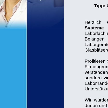
Tipp: 
Herzlich
System
Laborfach
Belangen 
Laborgerä
Glasbläser
Profitieren
Firmengrün
verstanden
sondern vi
Laborhande
Unterstützu
Wir würde
dürfen und 